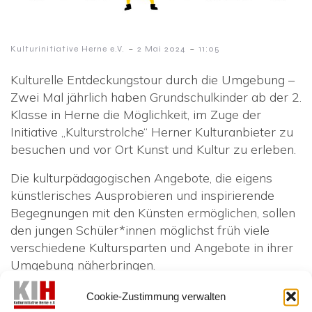
-
-
Kulturinitiative Herne e.V.
2 Mai 2024
11:05
Kulturelle Entdeckungstour durch die Umgebung –
Zwei Mal jährlich haben Grundschulkinder ab der 2.
Klasse in Herne die Möglichkeit, im Zuge der
Initiative „Kulturstrolche“ Herner Kulturanbieter zu
besuchen und vor Ort Kunst und Kultur zu erleben.
Die kulturpädagogischen Angebote, die eigens
künstlerisches Ausprobieren und inspirierende
Begegnungen mit den Künsten ermöglichen, sollen
den jungen Schüler*innen möglichst früh viele
verschiedene Kultursparten und Angebote in ihrer
Umgebung näherbringen.
Durch die Förderung der KIH e.V. konnte das
Cookie-Zustimmung verwalten
Projekt in den letzten Jahren um einige spannende