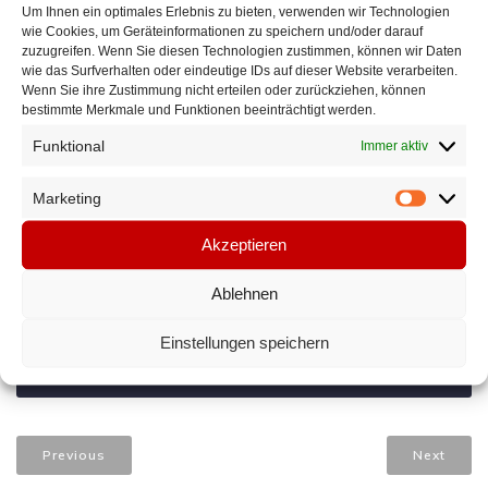
Um Ihnen ein optimales Erlebnis zu bieten, verwenden wir Technologien
Projektpartner erweitert werden.
wie Cookies, um Geräteinformationen zu speichern und/oder darauf
Der nächste Durchlauf der Initiative „Kulturstrolche“
zuzugreifen. Wenn Sie diesen Technologien zustimmen, können wir Daten
wie das Surfverhalten oder eindeutige IDs auf dieser Website verarbeiten.
finden in diesem Jahr im Dezember statt.
Wenn Sie ihre Zustimmung nicht erteilen oder zurückziehen, können
bestimmte Merkmale und Funktionen beeinträchtigt werden.
Weitere Infos unter
Funktional
Immer aktiv
https://www.kulturstrolche.de/
.
Marketing
Marketi
CATEGORIES:
Akzeptieren
Veranstaltung
Ablehnen
Einstellungen speichern
TAGS:
No tags
Previous
Next