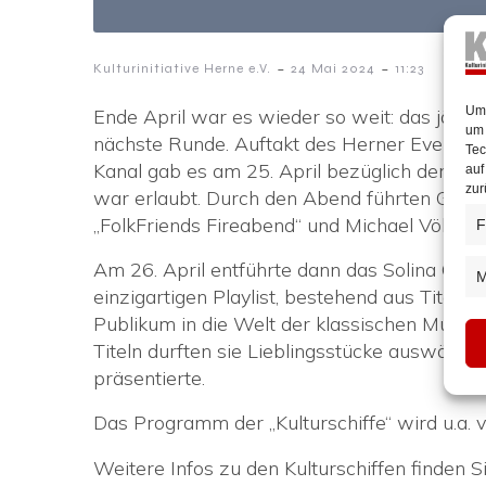
-
-
Kulturinitiative Herne e.V.
24 Mai 2024
11:23
Um 
Ende April war es wieder so weit: das jährlic
um 
nächste Runde. Auftakt des Herner Events b
Tec
Kanal gab es am 25. April bezüglich der Ins
auf
zur
war erlaubt. Durch den Abend führten Günth
„FolkFriends Fireabend“ und Michael Völkel, 
F
Am 26. April entführte dann das Solina Cell
M
einzigartigen Playlist, bestehend aus Titeln w
Publikum in die Welt der klassischen Musik.
Titeln durften sie Lieblingsstücke auswähle
präsentierte.
Das Programm der „Kulturschiffe“ wird u.a. vo
Weitere Infos zu den Kulturschiffen finden S