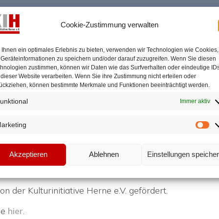
Cookie-Zustimmung verwalten
Ihnen ein optimales Erlebnis zu bieten, verwenden wir Technologien wie Cookies,
he musikalische Spektakel „Kulturschiffe“ startete in di
Geräteinformationen zu speichern und/oder darauf zuzugreifen. Wenn Sie diesen
ildeten die „FolkFriends On Tour“. Auf dem Rhein-Hern
hnologien zustimmen, können wir Daten wie das Surfverhalten oder eindeutige ID
trumente und der Folkrichtungen keine Beschränkungen.
 dieser Website verarbeiten. Wenn Sie ihre Zustimmung nicht erteilen oder
ückziehen, können bestimmte Merkmale und Funktionen beeinträchtigt werden.
er Bargel, langjähriger Organisator der offenen Bühne
Herner Gitarrist und Allroundmusiker.
unktional
Immer aktiv
o Ensemble mit dem warmen Klang ihrer zwei Celli und 
arketing
Ma
ie „Hallelujah“, „Smile“ oder „Nothing Else Matters“, das
 Im zweiten Teil hatte das Publikum dann das Sagen. A
Akzeptieren
Ablehnen
Einstellungen speiche
n, die das Ensemble dann in einem einzigartigen Konzer
n der Kulturinitiative Herne e.V. gefördert.
ie
hier
.